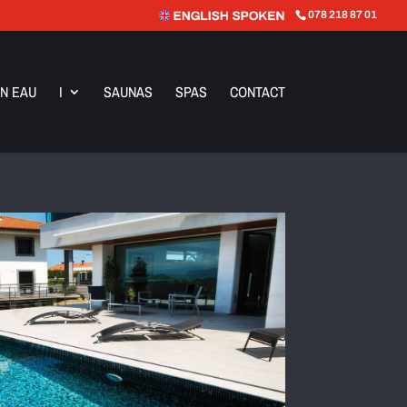
078 218 87 01
N EAU
I
SAUNAS
SPAS
CONTACT