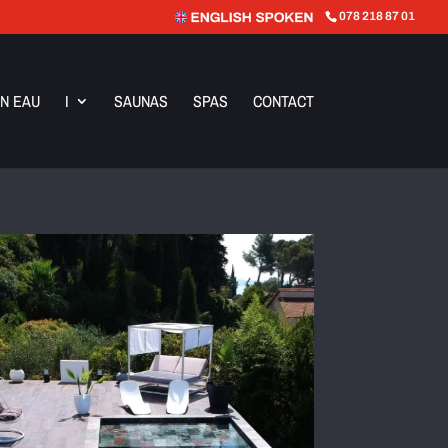
078 218 87 01
N EAU
I
SAUNAS
SPAS
CONTACT