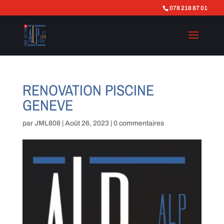
078 218 87 01
RENOVATION PISCINE
GENEVE
par
JML808
|
Août 26, 2023
|
0 commentaires