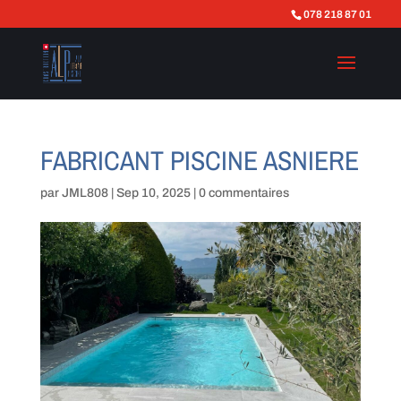
078 218 87 01
FABRICANT PISCINE ASNIERE
par
JML808
|
Sep 10, 2025
|
0 commentaires