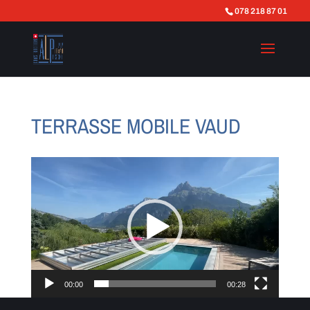
078 218 87 01
TERRASSE MOBILE VAUD
Lecteur
vidéo
00:00
00:28