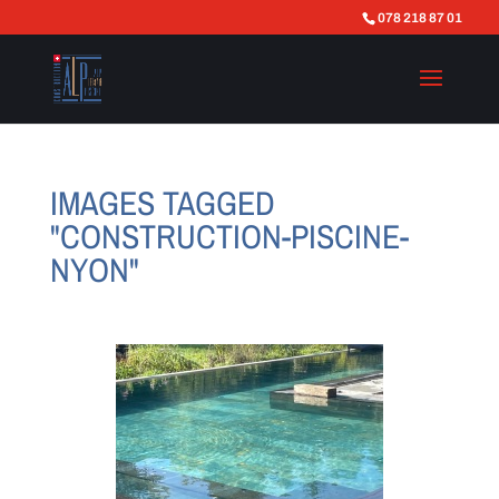
078 218 87 01
IMAGES TAGGED
"CONSTRUCTION-PISCINE-
NYON"