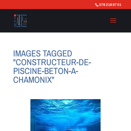
078 218 87 01
IMAGES TAGGED
"CONSTRUCTEUR-DE-
PISCINE-BETON-A-
CHAMONIX"