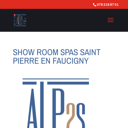
078 218 87 01
SHOW ROOM SPAS SAINT
PIERRE EN FAUCIGNY