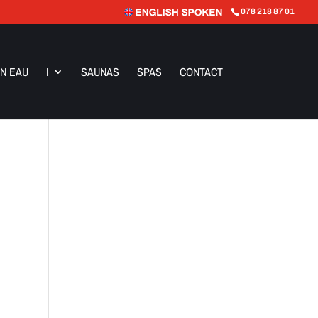
078 218 87 01
N EAU
I
SAUNAS
SPAS
CONTACT