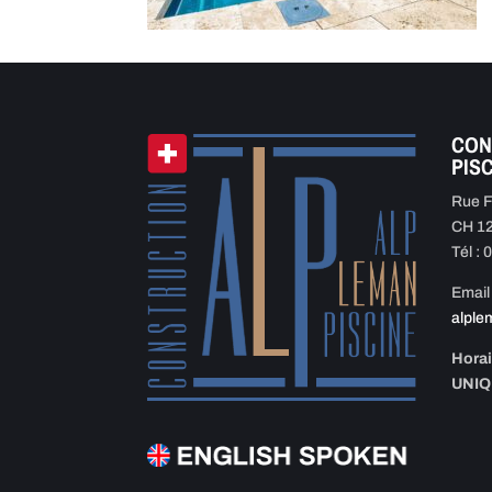
CON
PIS
Rue F
CH 1
Tél :
Email 
alple
Horai
UNI