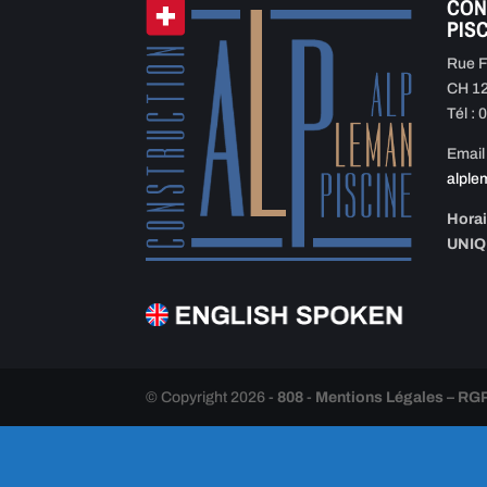
CON
PIS
Rue F
CH 1
Tél :
Email 
alple
Horai
UNI
© Copyright 2026 -
808
-
Mentions Légales – RGPD