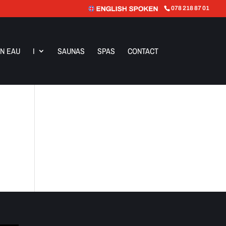
078 218 87 01
N EAU
I
SAUNAS
SPAS
CONTACT